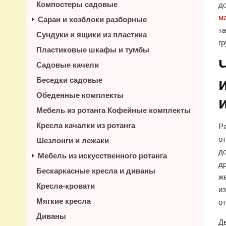
Компостеры садовые
д
м
Сараи и хозблоки разборные
т
Сундуки и ящики из пластика
г
Пластиковые шкафы и тумбы
Садовые качели
Беседки садовые
Обеденные комплекты
Мебель из ротанга Кофейные комплекты
Кресла качалки из ротанга
Р
о
Шезлонги и лежаки
д
Мебель из искусственного ротанга
д
Бескаркасные кресла и диваны
ж
Кресла-кровати
из
Мягкие кресла
о
Диваны
Дв