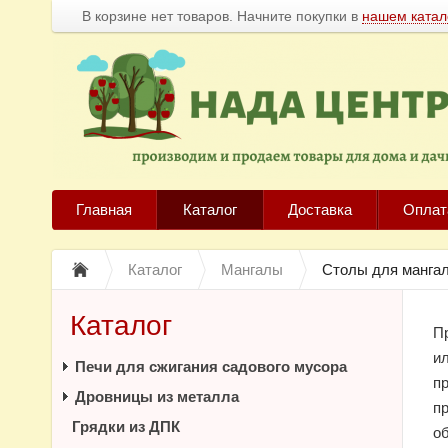
В корзине нет товаров. Начните покупки в
нашем катал
Главная
Каталог
Доставка
Оплат
Каталог
Мангалы
Столы для манга
Каталог
П
ил
Печи для сжигания садового мусора
п
Дровницы из металла
п
Грядки из ДПК
о