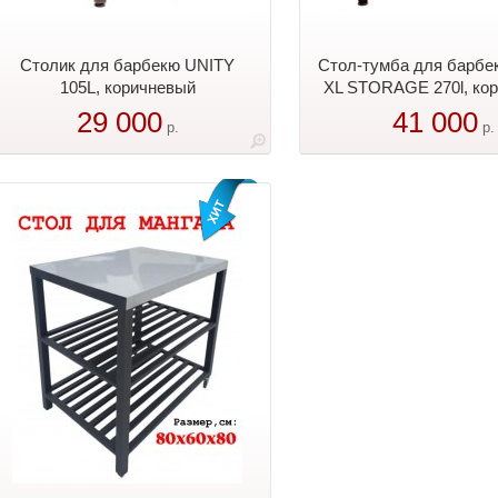
Столик для барбекю UNITY
Стол-тумба для барбе
105L, коричневый
XL STORAGE 270l, ко
29 000
41 000
р.
р.