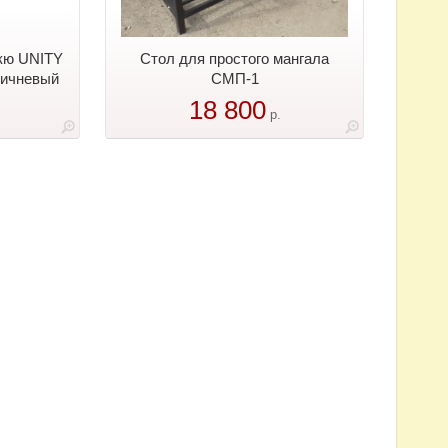
кю UNITY
Стол для простого мангала
ричневый
СМП-1
18 800
р.