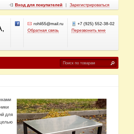
Вход для покупателей
|
Зарегистрироваться
rohli55@mail.ru
+7 (925) 552-38-02
,
Обратная связь
Перезвонить мне
жками
ники
ий для
 целью