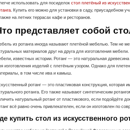
 легче использовать для посиделок
стол плетёный из искусствен
танга
. Купить его можно для установки в саду, приусадебном уч
также на летних террасах кафе и ресторанов.
Что представляет собой сто
ебель из ротанга иногда называют плетёной мебелью. Тем не ме
туральных материалов друг на друга для изготовления мебели.
бели, известных истории. Ротанг — это натуральная древесина 
ля изготовления изделий с плетёным узором. Однако для плетен
атериалы, в том числе ива и камыш.
скусственный ротанг — это пластиковая конструкция, которая и
турального ротанга. Его также называют синтетическим ротанг
личить натуральный ротанг от пластикового, если подойдёте до
танг всё равно очень привлекателен, если он изготовлен по со
де купить стол из искусственного ро