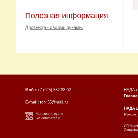
Полезная информация
Дровница - своими руками.
Моб.:
+7 (925) 552-38-02
НАДА ц
Главна
E-mail:
rohli55@mail.ru
НАДА 
Магазин создан в
Режим р
Re-commerce.ru
ИП Марчу
Свидетел