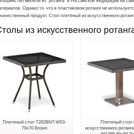
ольшинство мебели из "ротанга" в Российской Федерации на са
териалов. Однако то, что в пластиковом ротанге не используетс
екачественный продукт. Стол плетёный из искусственного ротан
Столы из искусственного ротанг
Плетеный стол T282BNT-W53-
Плетеный стол 
70x70 Brown
искусственного ротанг
W1289-80х80 Pa