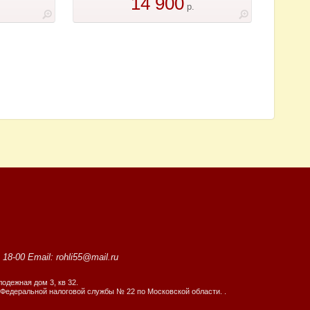
14 900
р.
8-00 Email: rohli55@mail.ru
одежная дом 3, кв 32.
Федеральной налоговой службы № 22 по Московской области. .