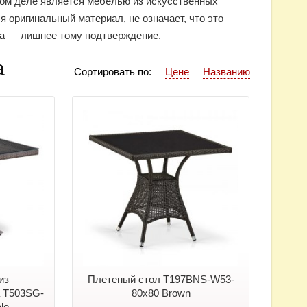
мом деле является мебелью из искусственных
я оригинальный материал, не означает, что это
га — лишнее тому подтверждение.
а
Сортировать по:
Цене
Названию
из
Плетеный стол T197BNS-W53-
а T503SG-
80x80 Brown
le