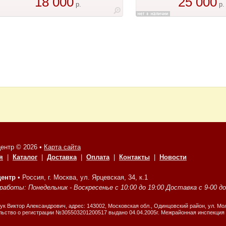
18 000
25 000
р.
р.
ентр © 2026 •
Карта сайта
я
|
Каталог
|
Доставка
|
Оплата
|
Контакты
|
Новости
центр
•
Россия, г. Москва, ул. Ярцевская, 34, к.1
аботы: Понедельник - Воскресенье с 10:00 до 19:00 Доставка с 9-00 до 1
к Виктор Александрович, адрес: 143002, Московская обл., Одинцовский район, ул. Мол
ьство о регистрации №305503201200517 выдано 04.04.2005г. Межрайонная инспекция 