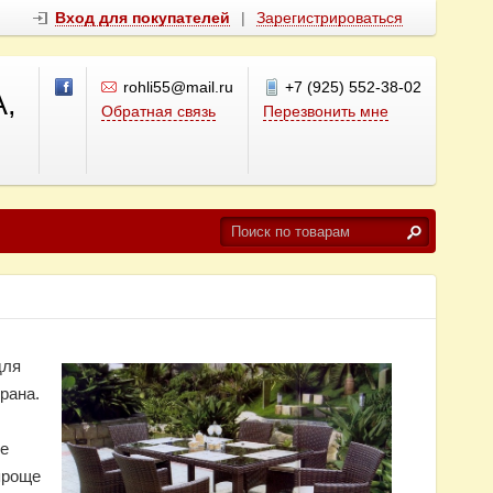
Вход для покупателей
|
Зарегистрироваться
rohli55@mail.ru
+7 (925) 552-38-02
,
Обратная связь
Перезвонить мне
для
рана.
ые
проще