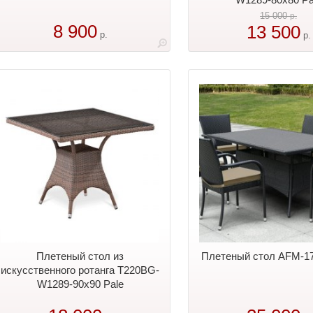
15 000
р.
8 900
13 500
р.
р.
Плетеный стол из
Плетеный стол AFM-17
искусственного ротанга T220BG-
W1289-90x90 Pale