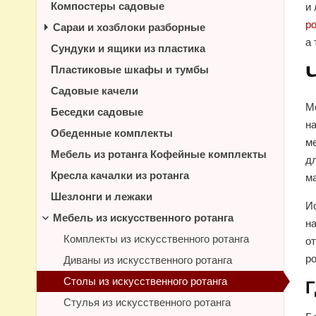
Компостеры садовые
и
ро
Сараи и хозблоки разборные
а 
Сундуки и ящики из пластика
Пластиковые шкафы и тумбы
Садовые качели
М
Беседки садовые
на
Обеденные комплекты
ме
Мебель из ротанга Кофейные комплекты
д
Кресла качалки из ротанга
м
Шезлонги и лежаки
И
Мебель из искусственного ротанга
на
Комплекты из искусственного ротанга
от
ро
Диваны из искусственного ротанга
Столы из искусственного ротанга
Г
Стулья из искусственного ротанга