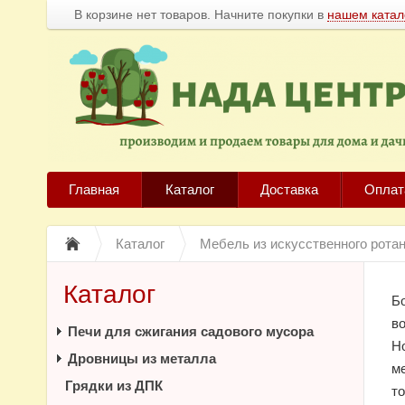
В корзине нет товаров. Начните покупки в
нашем катал
Главная
Каталог
Доставка
Оплат
Каталог
Мебель из искусственного ротан
Каталог
Б
во
Печи для сжигания садового мусора
Н
Дровницы из металла
м
Грядки из ДПК
т