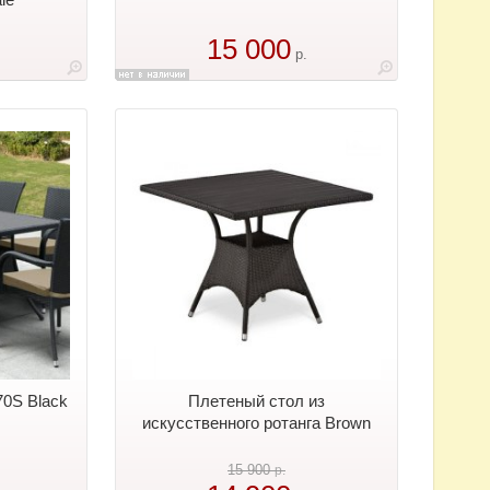
15 000
р.
0S Black
Плетеный стол из
искусственного ротанга Brown
15 900
р.