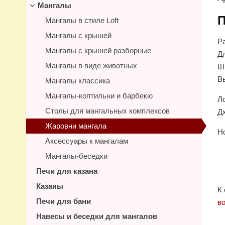
Мангалы
П
Мангалы в стиле Loft
Мангалы с крышей
Р
Мангалы с крышей разборные
Дл
Мангалы в виде животных
Ш
Вы
Мангалы классика
Мангалы-коптильни и барбекю
Л
Столы для мангальных комплексов
Дх
Жаровни мангала
Но
Аксессуары к мангалам
Мангалы-беседки
Печи для казана
Казаны
К
Печи для бани
в
Навесы и беседки для мангалов