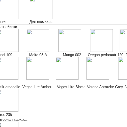
енге Дуб шампань
ет обивки
undi 109 Malta 03 А Mango 002 Oregon perlamutr 120 Pola
tik crocodile Vegas Lite Amber Vegas Lite Black Verona Antrazite Grey V
xx 235
териал каркаса