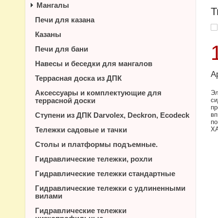
Мангалы
Т
Печи для казана
Казаны
Печи для бани
Навесы и беседки для мангалов
А
Террасная доска из ДПК
Аксессуары и комплектующие для
Эл
террасной доски
си
пр
Ступени из ДПК Darvolex, Deckron, Ecodeck
вп
по
Тележки садовые и тачки
Х
Столы и платформы подъемные.
Гидравлические тележки, рохли
Гидравлические тележки стандартные
Гидравлические тележки с удлиненными
вилами
Гидравлические тележки