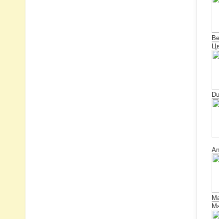
В
Цв
D
An
Ma
Ма