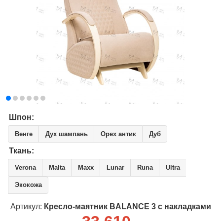
Шпон:
Венге
Дух шампань
Орех антик
Дуб
Ткань:
Verona
Malta
Maxx
Lunar
Runa
Ultra
Экокожа
Артикул:
Кресло-маятник BALANCE 3 с накладками