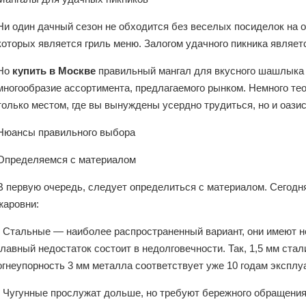
Ни один дачный сезон не обходится без веселых посиделок на 
которых является гриль меню. Залогом удачного пикника являет
Но
купить в Москве
правильный мангал для вкусного шашлыка 
многообразие ассортимента, предлагаемого рынком. Немного те
только местом, где вы вынуждены усердно трудиться, но и оази
Нюансы правильного выбора
Определяемся с материалом
В первую очередь, следует определиться с материалом. Сегодн
жаровни:
- Стальные — наиболее распространенный вариант, они имеют н
главный недостаток состоит в недолговечности. Так, 1,5 мм стал
огнеупорность 3 мм металла соответствует уже 10 годам эксплу
- Чугунные прослужат дольше, но требуют бережного обращения.