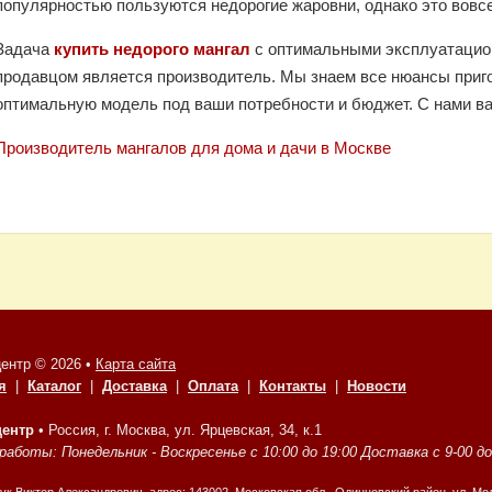
популярностью пользуются недорогие жаровни, однако это вовсе 
Задача
купить недорого мангал
с оптимальными эксплуатацио
продавцом является производитель. Мы знаем все нюансы приг
оптимальную модель под ваши потребности и бюджет. С нами ва
Производитель мангалов для дома и дачи в Москве
ентр © 2026 •
Карта сайта
я
|
Каталог
|
Доставка
|
Оплата
|
Контакты
|
Новости
центр
•
Россия, г. Москва, ул. Ярцевская, 34, к.1
аботы: Понедельник - Воскресенье с 10:00 до 19:00 Доставка с 9-00 до 1