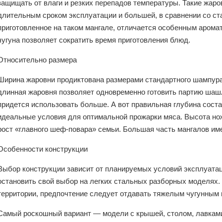
защищать от влаги и резких перепадов температуры. Такие жар
длительным сроком эксплуатации и большей, в сравнении со ст
приготовленное на таком мангале, отличается особенным аромат
чугуна позволяет сократить время приготовления блюд.
Относительно размера
Ширина жаровни продиктована размерами стандартного шампура.
длинная жаровня позволяет одновременно готовить партию шаш
придется использовать больше. А вот правильная глубина соста
идеальные условия для оптимальной прожарки мяса. Высота но
рост «главного шеф-повара» семьи. Большая часть мангалов име
Особенности конструкции
Выбор конструкции зависит от планируемых условий эксплуатаци
остановить свой выбор на легких стальных разборных моделях.
территории, предпочтение следует отдавать тяжелым чугунным 
Самый роскошный вариант — модели с крышей, столом, лавками 