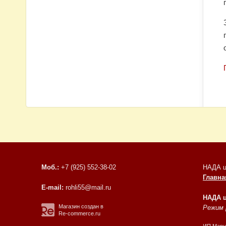
Моб.:
+7 (925) 552-38-02
НАДА ц
Главна
E-mail:
rohli55@mail.ru
НАДА 
Магазин создан в
Режим р
Re-commerce.ru